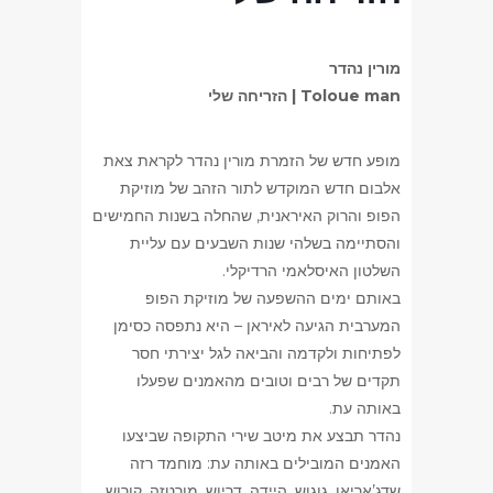
מורין נהדר
Toloue man | הזריחה שלי
מופע חדש של הזמרת מורין נהדר לקראת צאת
אלבום חדש המוקדש לתור הזהב של מוזיקת
הפופ והרוק האיראנית, שהחלה בשנות החמישים
והסתיימה בשלהי שנות השבעים עם עליית
השלטון האיסלאמי הרדיקלי.
באותם ימים ההשפעה של מוזיקת הפופ
המערבית הגיעה לאיראן – היא נתפסה כסימן
לפתיחות ולקדמה והביאה לגל יצירתי חסר
תקדים של רבים וטובים מהאמנים שפעלו
באותה עת.
נהדר תבצע את מיטב שירי התקופה שביצעו
האמנים המובילים באותה עת: מוחמד רזה
שדג’אריאן, גוגוש, היידה, דריוש, מורטזה, קורוש,