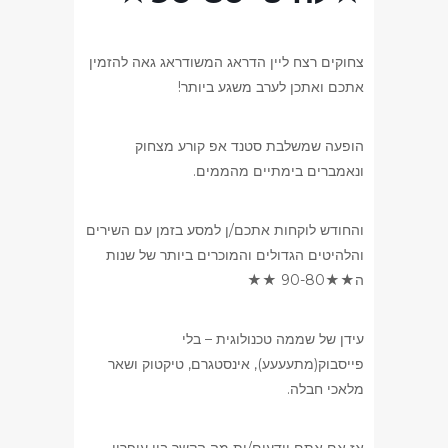
צחוקים רצח ליין הדראג המשודראג גאה להזמין
אתכם ואתכן לערב משגע ביותר!
הופעה שמשלבת סטנד אפ קורע מצחוק
ונאמברים בימתיים מהממים.
והחודש לוקחות אתכם/ן למסע בזמן עם השירים
והלהיטים הגדולים והמוכרים ביותר של שנות
ה★★90-80 ★★
עידן של שממה טכנולוגית – בלי
פייסבוק(מתעעעע), אינסטגרם, טיקטוק ושאר
מלאכי חבלה.
אז אם אתם יודעים/ות מה הקשר בין עיפרון