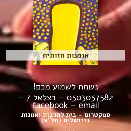
אומנות חזותית
נשמח לשמוע מכם!
0503057582 – בצלאל 7 –
facebook
–
email
ספקטרום – בית לתרבות ואמנות
בירושלים (חל”צ)