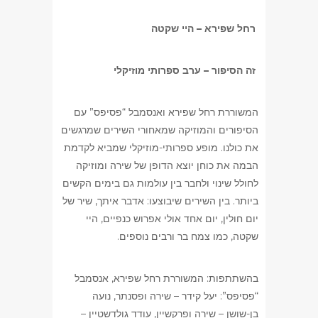
רחל שפירא – היי שקטה
זה הסיפור – ערב ספרותי מוזיקלי
המשוררת רחל שפירא ואנסמבל “פסיפס” עם
הסיפורים והמוזיקה שמאחורי השירים שמרגשים
את כולנו. מופע ספרותי-מוזיקלי שמביא לקדמת
הבמה את כוחן יוצא הדופן של שירה ומוזיקה
לחולל שינוי ולחבר בין עולמות גם בימים הקשים
ביותר. בין השירים שיבוצעו: אדבר איתך, שיר של
יום חולין, יום אחד אולי אפרוש כנפיים, היי
שקטה, כמו צמח בר ורבים נוספים.
בהשתתפות: המשוררת רחל שפירא, אנסמבל
“פסיפס”: יעל קידר – שירה ופסנתר, נועה
בן-שושן – שירה ופרקשיין, עודד גולדשטיין –