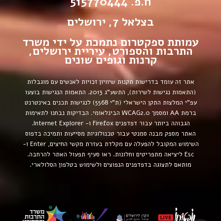
ח.פ. 515770444
בצלאל 7, ירושלים
עמותת ספקטרום נתמכת על ידי משרד
התרבות והספורט, עיריית ירושלים,
קרנות וגופים שונים
אתר זה עומד בדרישות תקנות שיוויון זכויות לאנשים עם מוגבלות
(התאמות נגישות לשירות), התשע”ג 2013.
התאמות הנגישות בוצעו
עפ”י המלצות התקן הישראלי (ת”י 5568) לנגישות תכנים באינטרנט
ברמת AA ומסמך WCAG2.0 הבינלאומי.
הבדיקות נבחנו לתאימות
הגבוהה ביותר עבור דפדפנים Firefox ו- Internet Explorer.
האתר מספק מבנה סמנטי עבור טכנולוגיות מסייעות ותמיכה בדפוס
השימוש המקובל להפעלה עם מקלדת בעזרת מקשי החיצים, Enter ו-
Esc ליציאה מתפריטים וחלונות. ראו סעיף תפעול האתר להרחבה.
מותאם לתצוגה בדפדפנים הנפוצים ולשימוש בטלפון הסלולארי.