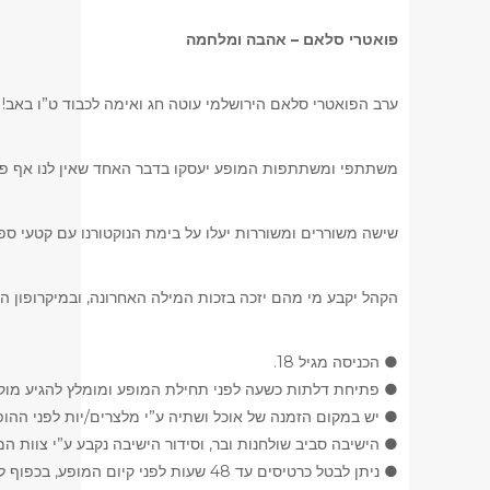
פואטרי סלאם – אהבה ומלחמה
ערב הפואטרי סלאם הירושלמי עוטה חג ואימה לכבוד ט”ו באב!
משתתפי ומשתתפות המופע יעסקו בדבר האחד שאין לנו אף פעם
שישה משוררים ומשוררות יעלו על בימת הנוקטורנו עם קטעי ספוק
הקהל יקבע מי מהם יזכה בזכות המילה האחרונה, ובמיקרופון הז
● הכניסה מגיל 18.
● פתיחת דלתות כשעה לפני תחילת המופע ומומלץ להגיע מוק
● יש במקום הזמנה של אוכל ושתיה ע”י מלצרים/יות לפני ההופ
● הישיבה סביב שולחנות ובר, וסידור הישיבה נקבע ע”י צוות המ
● ניתן לבטל כרטיסים עד 48 שעות לפני קיום המופע, בכפוף לדמי ביטול בסך 5 ₪ לכרטיס. לאחר מועד זה לא יהיו ביטולים.