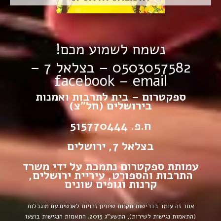
נשמח לשמוע מכם!
0503057582 – בצלאל 7 –
facebook
–
email
ספקטרום – בית לתרבות ואמנות
בירושלים (חל”צ)
ח.פ. 515770444
בצלאל 7, ירושלים
עמותת ספקטרום נתמכת על ידי משרד
התרבות והספורט, עיריית ירושלים,
קרנות וגופים שונים
אתר זה עומד בדרישות תקנות שיוויון זכויות לאנשים עם מוגבלות
(התאמות נגישות לשירות), התשע”ג 2013.
התאמות הנגישות בוצעו