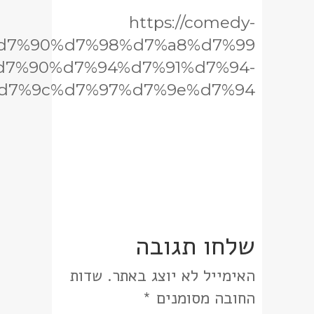
https://comedy-
%95%d7%90%d7%98%d7%a8%d7%99
d7%90%d7%94%d7%91%d7%94-
d7%9c%d7%97%d7%9e%d7%94/
שלחו תגובה
האימייל לא יוצג באתר.
שדות
החובה מסומנים
*