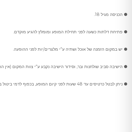
● הכניסה מגיל 18.
● פתיחת דלתות כשעה לפני תחילת המופע ומומלץ להגיע מוקדם.
● יש במקום הזמנה של אוכל ושתיה ע”י מלצרים/יות לפני ההופעה.
● הישיבה סביב שולחנות ובר, וסידור הישיבה נקבע ע”י צוות המקום (אין הת
● ניתן לבטל כרטיסים עד 48 שעות לפני קיום המופע, בכפוף לדמי ביטול בסך 5 ₪ לכרטיס. לאחר מועד זה לא יהיו ביטולים.