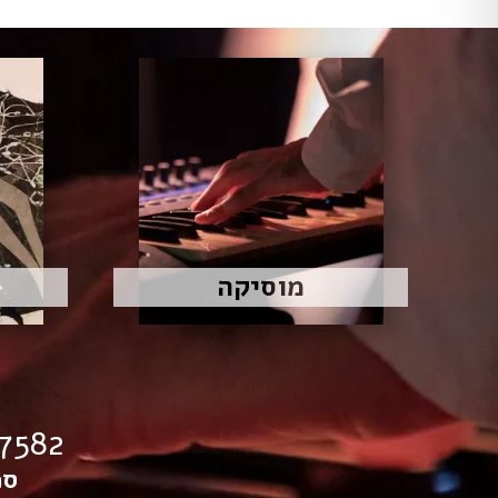
מוסיקה
03057582
ספ