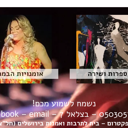
ספרות ושירה
אומנויות הבמה
נשמח לשמוע מכם!
05 – בצלאל 7 –
email
–
ebook
קטרום – בית לתרבות ואמנות בירושלים (חל”צ