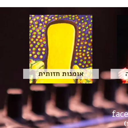
אומנות חזותית
fac
)