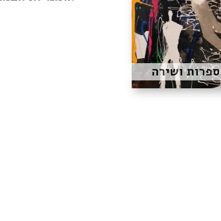
ספרות ושירה
נשמח לשמוע מכם!
05 – בצלאל 7 –
email
–
ebook
קטרום – בית לתרבות ואמנות בירושלים (חל”צ
ח.פ. 515770444
בצלאל 7, ירושלים
ל ידי משרד התרבות והספורט, עיריית ירושלים