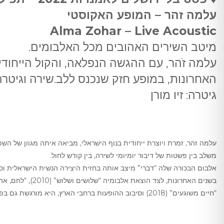
עלמה זהר – המופע האקוסטי
Alma Zohar – Live Acoustic
מיטב השירים האהובים מכל האלבומים.
עלמה זֹהר, עם ההגשה הנפלאה, והקול הייחוד
האחרונות, במופע חזק שנכנס ללב.שירה וגיטרה
גיטרה: זיו מורן
עלמה זהר, זמרת ויוצרת ייחודית בנוף הישראלי, מביאה איתה מגוון של השפעו
משלב בין פשטות של דיבור יומיומי לשירה, בין קודש לחול.
אלבום הבכורה שלה “דברי” מיצב אותה בחזית היצירה הנשית הישראלית וכ
“חיים משוגעים” (2018) וסיבוב ההופעות ברחבי הארץ, היא מורגשת גם בפעילותה החברתית וכתיבתה העיתונאית.