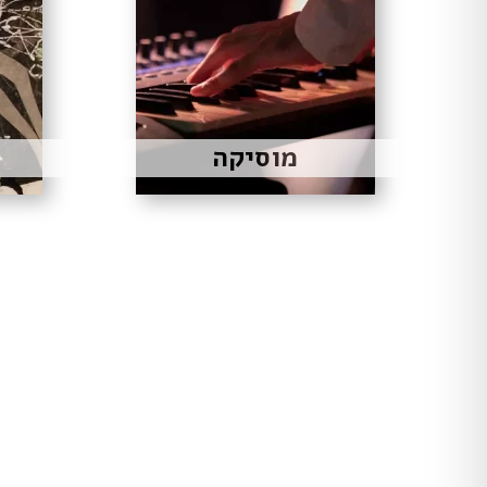
מוסיקה
03057582
ספ
עמותת ספקטרום נתמכת ע