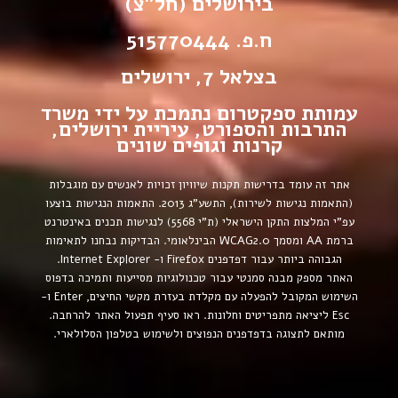
בירושלים (חל”צ)
ח.פ. 515770444
בצלאל 7, ירושלים
עמותת ספקטרום נתמכת על ידי משרד
התרבות והספורט, עיריית ירושלים,
קרנות וגופים שונים
אתר זה עומד בדרישות תקנות שיוויון זכויות לאנשים עם מוגבלות
(התאמות נגישות לשירות), התשע”ג 2013.
התאמות הנגישות בוצעו
עפ”י המלצות התקן הישראלי (ת”י 5568) לנגישות תכנים באינטרנט
ברמת AA ומסמך WCAG2.0 הבינלאומי.
הבדיקות נבחנו לתאימות
הגבוהה ביותר עבור דפדפנים Firefox ו- Internet Explorer.
האתר מספק מבנה סמנטי עבור טכנולוגיות מסייעות ותמיכה בדפוס
השימוש המקובל להפעלה עם מקלדת בעזרת מקשי החיצים, Enter ו-
Esc ליציאה מתפריטים וחלונות. ראו סעיף תפעול האתר להרחבה.
מותאם לתצוגה בדפדפנים הנפוצים ולשימוש בטלפון הסלולארי.