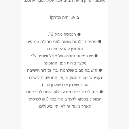
אימוג’י, שרק נראה תמים אבל עלול לסבך אתכם.
בואו, יהיה מרתק!
● הכניסה מגיל 18.
● פתיחת דלתות כשעה לפני תחילת המופע
ומומלץ להגיע מוקדם.
● יש במקום הזמנה של אוכל ושתיה ע”י
מלצרים/יות לפני ההופעה.
● הישיבה סביב שולחנות ובר, וסידור הישיבה
נקבע ע”י צוות המקום (אין התחייבות לישיבה
סביב שולחן או בשולחן לבד).
● ניתן לבטל כרטיסים עד 48 שעות לפני קיום
המופע, בכפוף לדמי ביטול בסך 5 ₪ לכרטיס.
לאחר מועד זה לא יהיו ביטולים.