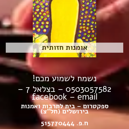
אומנות חזותית
נשמח לשמוע מכם!
0503057582 – בצלאל 7 –
facebook
–
email
ספקטרום – בית לתרבות ואמנות
בירושלים (חל”צ)
ח.פ. 515770444