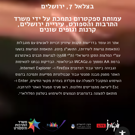
בצלאל 7, ירושלים
עמותת ספקטרום נתמכת על ידי משרד
התרבות והספורט, עיריית ירושלים,
קרנות וגופים שונים
אתר זה עומד בדרישות תקנות שיוויון זכויות לאנשים עם מוגבלות
(התאמות נגישות לשירות), התשע”ג 2013.
התאמות הנגישות בוצעו
עפ”י המלצות התקן הישראלי (ת”י 5568) לנגישות תכנים באינטרנט
ברמת AA ומסמך WCAG2.0 הבינלאומי.
הבדיקות נבחנו לתאימות
הגבוהה ביותר עבור דפדפנים Firefox ו- Internet Explorer.
האתר מספק מבנה סמנטי עבור טכנולוגיות מסייעות ותמיכה בדפוס
השימוש המקובל להפעלה עם מקלדת בעזרת מקשי החיצים, Enter ו-
Esc ליציאה מתפריטים וחלונות. ראו סעיף תפעול האתר להרחבה.
מותאם לתצוגה בדפדפנים הנפוצים ולשימוש בטלפון הסלולארי.