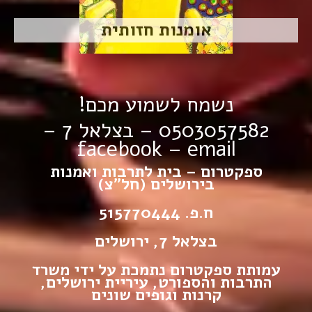
אומנות חזותית
נשמח לשמוע מכם!
0503057582 – בצלאל 7 –
facebook
–
email
ספקטרום – בית לתרבות ואמנות
בירושלים (חל”צ)
ח.פ. 515770444
בצלאל 7, ירושלים
עמותת ספקטרום נתמכת על ידי משרד
התרבות והספורט, עיריית ירושלים,
קרנות וגופים שונים