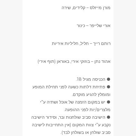
מורן מייזלס – קלידים, שירה
אורי שלייפר – כינור
רותם רייך – חליל, חליליות איריות
אהוד נתן – בוזוקי אירי, באוראן (תוף אירי)
● הכניסה מגיל 18.
● פתיחת דלתות כשעה לפני תחילת המופע
ומומלץ להגיע מוקדם.
● יש במקום הזמנה של אוכל ושתיה ע”י
מלצרים/יות לפני ההופעה.
● הישיבה סביב שולחנות ובר, וסידור הישיבה
נקבע ע”י צוות המקום (אין התחייבות לישיבה
סביב שולחן או בשולחן לבד).