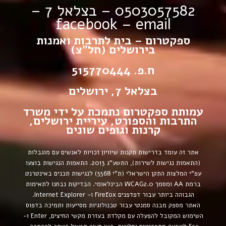
0503057582 – בצלאל 7 –
facebook
–
email
ספקטרום – בית לתרבות ואמנות
בירושלים (חל”צ)
ח.פ. 515770444
בצלאל 7, ירושלים
עמותת ספקטרום נתמכת על ידי משרד
התרבות והספורט, עיריית ירושלים,
קרנות וגופים שונים
אתר זה עומד בדרישות תקנות שיוויון זכויות לאנשים עם מוגבלות
(התאמות נגישות לשירות), התשע”ג 2013.
התאמות הנגישות בוצעו
עפ”י המלצות התקן הישראלי (ת”י 5568) לנגישות תכנים באינטרנט
ברמת AA ומסמך WCAG2.0 הבינלאומי.
הבדיקות נבחנו לתאימות
הגבוהה ביותר עבור דפדפנים Firefox ו- Internet Explorer.
האתר מספק מבנה סמנטי עבור טכנולוגיות מסייעות ותמיכה בדפוס
השימוש המקובל להפעלה עם מקלדת בעזרת מקשי החיצים, Enter ו-