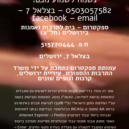
0503057582 – בצלאל 7 –
facebook
–
email
ספקטרום – בית לתרבות ואמנות
בירושלים (חל”צ)
ח.פ. 515770444
בצלאל 7, ירושלים
עמותת ספקטרום נתמכת על ידי משרד
התרבות והספורט, עיריית ירושלים,
קרנות וגופים שונים
אתר זה עומד בדרישות תקנות שיוויון זכויות לאנשים עם מוגבלות
(התאמות נגישות לשירות), התשע”ג 2013.
התאמות הנגישות בוצעו
עפ”י המלצות התקן הישראלי (ת”י 5568) לנגישות תכנים באינטרנט
ברמת AA ומסמך WCAG2.0 הבינלאומי.
הבדיקות נבחנו לתאימות
הגבוהה ביותר עבור דפדפנים Firefox ו- Internet Explorer.
האתר מספק מבנה סמנטי עבור טכנולוגיות מסייעות ותמיכה בדפוס
השימוש המקובל להפעלה עם מקלדת בעזרת מקשי החיצים, Enter ו-