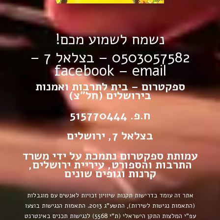
נשמח לשמוע מכם!
0503057582 – בצלאל 7 –
facebook
–
email
ספקטרום – בית לתרבות ואמנות
בירושלים (חל”צ)
ח.פ. 515770444
בצלאל 7, ירושלים
עמותת ספקטרום נתמכת על ידי משרד
התרבות והספורט, עיריית ירושלים,
קרנות וגופים שונים
אתר זה עומד בדרישות תקנות שיוויון זכויות לאנשים עם מוגבלות
(התאמות נגישות לשירות), התשע”ג 2013.
התאמות הנגישות בוצעו
עפ”י המלצות התקן הישראלי (ת”י 5568) לנגישות תכנים באינטרנט