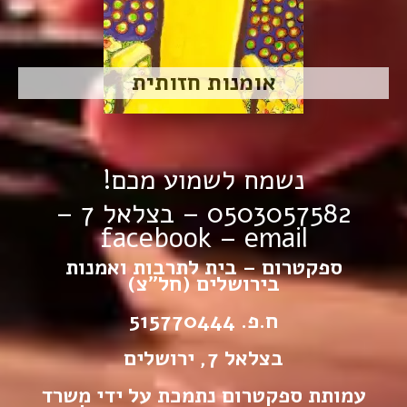
אומנות חזותית
נשמח לשמוע מכם!
0503057582 – בצלאל 7 –
facebook
–
email
ספקטרום – בית לתרבות ואמנות
בירושלים (חל”צ)
ח.פ. 515770444
בצלאל 7, ירושלים
עמותת ספקטרום נתמכת על ידי משרד