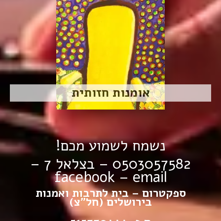
אומנות חזותית
נשמח לשמוע מכם!
0503057582 – בצלאל 7 –
facebook
–
email
ספקטרום – בית לתרבות ואמנות
בירושלים (חל”צ)