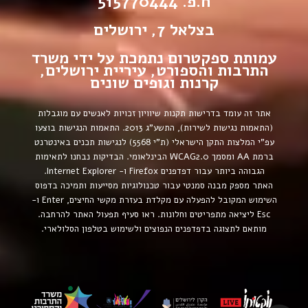
ח.פ. 515770444
בצלאל 7, ירושלים
עמותת ספקטרום נתמכת על ידי משרד
התרבות והספורט, עיריית ירושלים,
קרנות וגופים שונים
אתר זה עומד בדרישות תקנות שיוויון זכויות לאנשים עם מוגבלות
(התאמות נגישות לשירות), התשע”ג 2013.
התאמות הנגישות בוצעו
עפ”י המלצות התקן הישראלי (ת”י 5568) לנגישות תכנים באינטרנט
ברמת AA ומסמך WCAG2.0 הבינלאומי.
הבדיקות נבחנו לתאימות
הגבוהה ביותר עבור דפדפנים Firefox ו- Internet Explorer.
האתר מספק מבנה סמנטי עבור טכנולוגיות מסייעות ותמיכה בדפוס
השימוש המקובל להפעלה עם מקלדת בעזרת מקשי החיצים, Enter ו-
Esc ליציאה מתפריטים וחלונות. ראו סעיף תפעול האתר להרחבה.
מותאם לתצוגה בדפדפנים הנפוצים ולשימוש בטלפון הסלולארי.