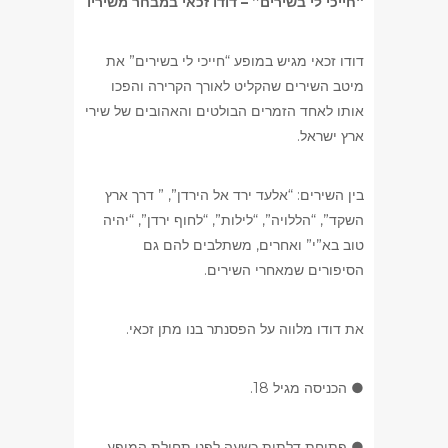
“חייכי לי בשירים” – דודו זכאי במבחר משיריו
דודו זכאי מגיש במופע “חייכי לי בשירים” את
מיטב השירים שהקליט לאורך הקרירה והפכו
אותו לאחד הזמרים הבולטים והאהובים של שירי
ארץ ישראל.
בין השירים: “אלעד ירד אל הירדן”, ” דרך ארץ
השקד”, “הללויה”, “לילות”, “לחוף ירדן”, “יהיה
טוב בא”י” ואחרים, משתלבים להם גם
הסיפורים שמאחרי השירים.
את דודו מלווה על הפסנתר בנו מתן זכאי.
● הכניסה מגיל 18.
● פתיחת דלתות כשעה לפני תחילת המופע