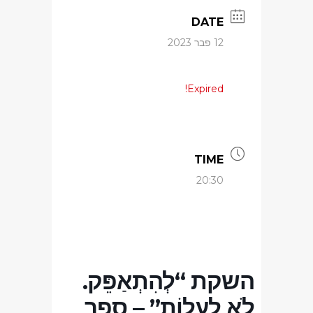
DATE
12 פבר 2023
Expired!
TIME
20:30
השקת “לְהִתְאַפֵּק.
לֹא לַעֲלוֹת” – ספר