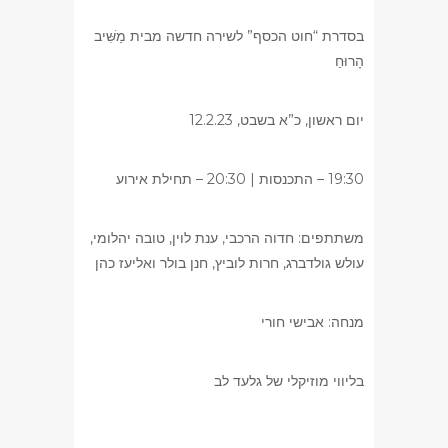
בסדרת “חוט הכסף” לשירה חדשה מבית מַשִּׁיב
הָרוּחַ
יום ראשון, כ”א בשבט, 12.2.23
19:30 – התכנסות | 20:30 – תחילת אירוע
משתתפים: חדוה הרכבי, ענת לוין, טובה יהלומי,
עולש גולדברג, חרות לוביץ, חנן בולר ואליעז כהן
מנחה: אבישי חורי
בליווי מוזיקלי של גלעד לב