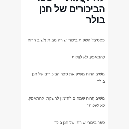
הביכורים של חנן
בולר
פסטיבל השקות ביכורי שירה מבית מַשִּׁיב הָרוּחַ
לְהִתְאַפֵּק. לֹא לַעֲלוֹת
מַשִּׁיב הָרוּחַ משיק את ספר הביכורים של חנן
בולר
מַשִּׁיב הָרוּחַ שמחים להזמין להשקת “להתאפק.
לא לעלות”
ספר ביכורי שירתו של חנן בולר